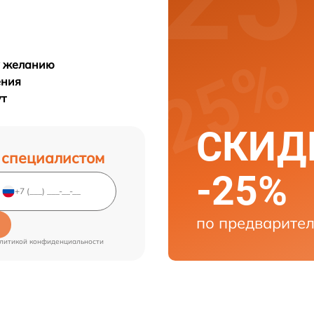
у желанию
ения
ут
СКИДК
 специалистом
-25%
по предварител
литикой конфиденциальности