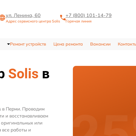
ул. Ленина, 60
+7 (800) 101-14-79
Адрес сервисного центра Solis
Горячая линия
Ремонт устройств
Цена ремонта
Вакансии
Контакт
тр
Solis
в
s в Перми. Проводим
ти и восстанавливаем
м оригинальных или
 все работы и